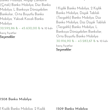
Banko Mobilya
,
Ahşap Lambirili
(Çıtalı) Banko Mobilya
,
Düz Banko
1 Kişilik Banko Mobilya
,
2 Kişilik
Mobilya
,
L Bankoya Dönüşebilen
Banko Mobilya
,
Düşük Tablalı
Bankolar
,
Orta Boyutlu Banko
(Tezgahlı) Banko Mobilya
,
Düz
Mobilya
,
Yüksek Kasalı Banko
Banko Mobilya
,
Düz Düşük Tablalı
Mobilya
(Tezgahlı) Banko Mobilya
,
L
32.592,86
₺
–
45.630,00
₺
% 10 kdv
Bankoya Dönüşebilen Bankolar
,
hariç fiyatlar
Orta Boyutlu Banko Mobilya
Seçenekler
30.916,90
₺
–
43.283,67
₺
% 10 kdv
hariç fiyatlar
Seçenekler
1508 Banko Mobilya
1509 Banko Mobilya
1 Kişilik Banko Mobilya
,
2 Kişilik