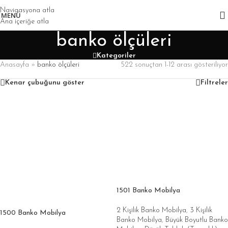
Navigasyona atla
MENÜ
Ana içeriğe atla
banko ölçüleri
Kategoriler
Anasayfa
»
banko ölçüleri
522 sonuçtan 1-12 arası gösteriliyor
Kenar çubuğunu göster
Filtreler
1501 Banko Mobilya
2 Kişilik Banko Mobilya
,
3 Kişilik
1500 Banko Mobilya
Banko Mobilya
,
Büyük Boyutlu Banko