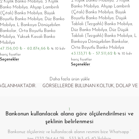
2 Kişilik Banko Mobilya
,
3 Kişilik
2 Kişilik Banko Mobilya
,
3 Kişilik
Banko Mobilya
,
Ahşap Lambirili
Banko Mobilya
,
Ahşap Lambirili
(Çıtalı) Banko Mobilya
,
Büyük
(Çıtalı) Banko Mobilya
,
Büyük
Boyutlu Banko Mobilya
,
Düşük
Boyutlu Banko Mobilya
,
Düz Banko
Tablalı (Tezgahlı) Banko Mobilya
,
Mobilya
,
L Bankoya Dönüşebilen
Düz Banko Mobilya
,
Düz Düşük
Bankolar
,
Orta Boyutlu Banko
Tablalı (Tezgahlı) Banko Mobilya
,
L
Mobilya
,
Yüksek Kasalı Banko
Bankoya Dönüşebilen Bankolar
,
Mobilya
Orta Boyutlu Banko Mobilya
47.156,00
₺
–
62.874,66
₺
% 10 kdv
43.133,71
₺
–
57.511,62
₺
% 10 kdv
hariç fiyatlar
Seçenekler
hariç fiyatlar
Seçenekler
Daha fazla ürün yükle
NMAKTADIR.
GÖRSELLERDE BULUNAN KOLTUK, DOLAP VE AKSES
1
Bankonun kullanılacak alana göre ölçülendirilmesi ve
şeklinin belirlenmesi
Bankonuz ölçüleriniz ve kullanılacak alanın resmini bize Whatsapp ‘
tan (232 264 64 29 – 533 163 45 40 )bildirin.