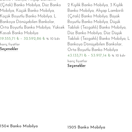
(Çıtalı) Banko Mobilya
,
Düz Banko
2 Kişilik Banko Mobilya
,
3 Kişilik
Mobilya
,
Küçük Banko Mobilya
,
Banko Mobilya
,
Ahşap Lambirili
Küçük Boyutlu Banko Mobilya
,
L
(Çıtalı) Banko Mobilya
,
Büyük
Bankoya Dönüşebilen Bankolar
,
Boyutlu Banko Mobilya
,
Düşük
Orta Boyutlu Banko Mobilya
,
Yüksek
Tablalı (Tezgahlı) Banko Mobilya
,
Kasalı Banko Mobilya
Düz Banko Mobilya
,
Düz Düşük
19.555,71
₺
–
32.592,86
₺
Tablalı (Tezgahlı) Banko Mobilya
,
L
% 10 kdv
Bankoya Dönüşebilen Bankolar
,
hariç fiyatlar
Seçenekler
Orta Boyutlu Banko Mobilya
43.133,71
₺
–
53.917,14
₺
% 10 kdv
hariç fiyatlar
Seçenekler
1504 Banko Mobilya
1505 Banko Mobilya