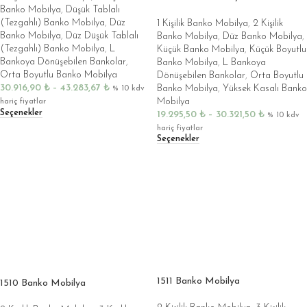
Banko Mobilya
,
Düşük Tablalı
(Tezgahlı) Banko Mobilya
,
Düz
1 Kişilik Banko Mobilya
,
2 Kişilik
Banko Mobilya
,
Düz Düşük Tablalı
Banko Mobilya
,
Düz Banko Mobilya
,
(Tezgahlı) Banko Mobilya
,
L
Küçük Banko Mobilya
,
Küçük Boyutlu
Bankoya Dönüşebilen Bankolar
,
Banko Mobilya
,
L Bankoya
Orta Boyutlu Banko Mobilya
Dönüşebilen Bankolar
,
Orta Boyutlu
30.916,90
₺
–
43.283,67
₺
Banko Mobilya
,
Yüksek Kasalı Banko
% 10 kdv
Mobilya
hariç fiyatlar
Seçenekler
19.295,50
₺
–
30.321,50
₺
% 10 kdv
hariç fiyatlar
Seçenekler
1511 Banko Mobilya
1510 Banko Mobilya