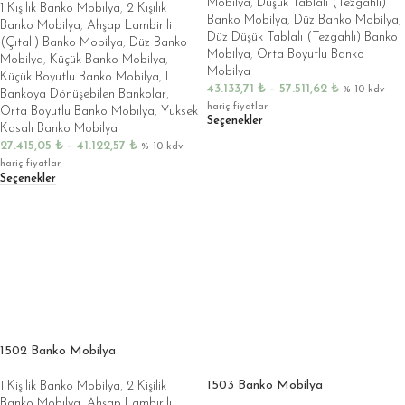
Mobilya
,
Düşük Tablalı (Tezgahlı)
1 Kişilik Banko Mobilya
,
2 Kişilik
Banko Mobilya
,
Düz Banko Mobilya
,
Banko Mobilya
,
Ahşap Lambirili
Düz Düşük Tablalı (Tezgahlı) Banko
(Çıtalı) Banko Mobilya
,
Düz Banko
Mobilya
,
Orta Boyutlu Banko
Mobilya
,
Küçük Banko Mobilya
,
Mobilya
Küçük Boyutlu Banko Mobilya
,
L
43.133,71
₺
–
57.511,62
₺
% 10 kdv
Bankoya Dönüşebilen Bankolar
,
hariç fiyatlar
Orta Boyutlu Banko Mobilya
,
Yüksek
Seçenekler
Kasalı Banko Mobilya
27.415,05
₺
–
41.122,57
₺
% 10 kdv
hariç fiyatlar
Seçenekler
1502 Banko Mobilya
1503 Banko Mobilya
1 Kişilik Banko Mobilya
,
2 Kişilik
Banko Mobilya
,
Ahşap Lambirili