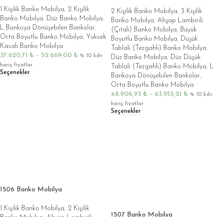
1 Kişilik Banko Mobilya
,
2 Kişilik
2 Kişilik Banko Mobilya
,
3 Kişilik
Banko Mobilya
,
Düz Banko Mobilya
,
Banko Mobilya
,
Ahşap Lambirili
L Bankoya Dönüşebilen Bankolar
,
(Çıtalı) Banko Mobilya
,
Büyük
Orta Boyutlu Banko Mobilya
,
Yüksek
Boyutlu Banko Mobilya
,
Düşük
Kasalı Banko Mobilya
Tablalı (Tezgahlı) Banko Mobilya
,
37.620,71
₺
–
52.669,00
₺
% 10 kdv
Düz Banko Mobilya
,
Düz Düşük
hariç fiyatlar
Tablalı (Tezgahlı) Banko Mobilya
,
L
Seçenekler
Bankoya Dönüşebilen Bankolar
,
Orta Boyutlu Banko Mobilya
48.906,93
₺
–
63.955,21
₺
% 10 kdv
hariç fiyatlar
Seçenekler
1506 Banko Mobilya
1 Kişilik Banko Mobilya
,
2 Kişilik
1507 Banko Mobilya