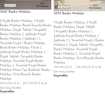
3067 Banko Mobilya
3079 Banko Mobilya
2 Kişilik Banko Mobilya
,
3 Kişilik
1 Kişilik Banko Mobilya
,
2 Kişilik
Banko Mobilya
,
Büyük Boyutlu Banko
Banko Mobilya
,
Düşük Tablalı
Mobilya
,
Düşük Tablalı (Tezgahlı)
(Tezgahlı) Banko Mobilya
,
L
Banko Mobilya
,
L Şeklinde Köşeli
Şeklinde Köşeli Banko Mobilya
,
J
Banko Mobilya
,
J Şeklinde ( L
Şeklinde ( L Yuvarlak Köşeli ) Banko
Yuvarlak Köşeli ) Banko Mobilya
,
Mobilya
,
L Düşük Tablalı (Tezgahlı)
klasik Banko Mobilya
,
Klasik L
Banko Mobilya
,
Yuvarlak Köşeli
Şeklinde Köşeli Banko Mobilya
,
L
Banko Mobilya
,
L Yuvarlak Köşeli
Düşük Tablalı (Tezgahlı) Banko
Banko Mobilya
,
Orta Boyutlu Banko
Mobilya
,
Yuvarlak Köşeli Banko
Mobilya
Mobilya
,
L Yuvarlak Köşeli Banko
106.934,56
₺
–
136.638,60
₺
% 10
Mobilya
,
Masa Tipi Bankolar Banko
kdv hariç fiyatlar
Mobilya
,
Orta Boyutlu Banko
Seçenekler
Mobilya
278.459,42
₺
–
351.738,22
₺
% 10
kdv hariç fiyatlar
Seçenekler