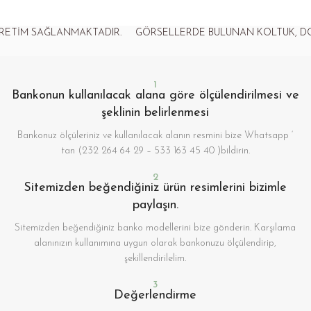
M SAĞLANMAKTADIR.
GÖRSELLERDE BULUNAN KOLTUK, DOLAP V
1
Bankonun kullanılacak alana göre ölçülendirilmesi ve
şeklinin belirlenmesi
Bankonuz ölçüleriniz ve kullanılacak alanın resmini bize Whatsapp ‘
tan (232 264 64 29 – 533 163 45 40 )bildirin.
2
Sitemizden beğendiğiniz ürün resimlerini bizimle
paylaşın.
Sitemizden beğendiğiniz banko modellerini bize gönderin. Karşılama
alanınızın kullanımına uygun olarak bankonuzu ölçülendirip,
şekillendirilelim.
3
Değerlendirme