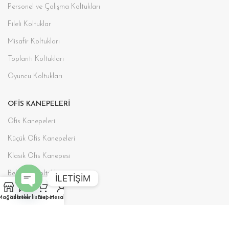
Personel ve Çalışma Koltukları
Fileli Koltuklar
Misafir Koltukları
Toplantı Koltukları
Oyuncu Koltukları
OFIS KANEPELERI
Ofis Kanepeleri
Küçük Ofis Kanepeleri
Klasik Ofis Kanepesi
Bekleme Koltukları
İLETİŞİM
Tv Koltukları
Open
Mağaza
Filtreler
İstek listesi
Sepet
Hesabım
chaty
BANKOLAR