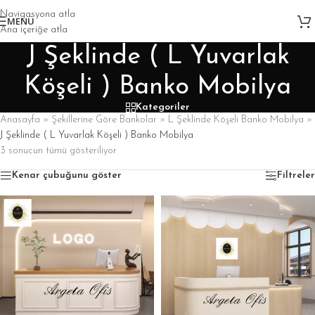
Navigasyona atla
MENÜ
Ana içeriğe atla
J Şeklinde ( L Yuvarlak
Köşeli ) Banko Mobilya
Kategoriler
Anasayfa
»
Şekillerine Göre Bankolar
»
L Şeklinde Köşeli Banko Mobilya
»
J Şeklinde ( L Yuvarlak Köşeli ) Banko Mobilya
3 sonucun tümü gösteriliyor
Kenar çubuğunu göster
Filtreler