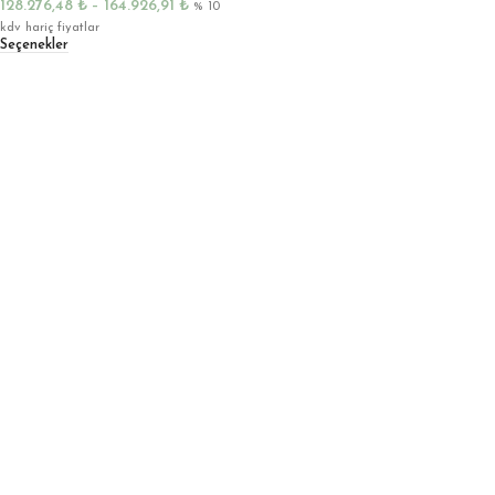
128.276,48
₺
–
164.926,91
₺
% 10
kdv hariç fiyatlar
Seçenekler