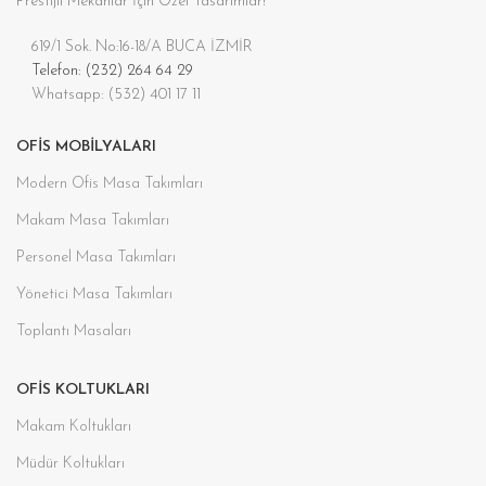
Prestijli Mekanlar İçin Özel Tasarımlar!
619/1 Sok. No:16-18/A BUCA İZMİR
Telefon: (232) 264 64 29
Whatsapp: (532) 401 17 11
OFIS MOBILYALARI
Modern Ofis Masa Takımları
Makam Masa Takımları
Personel Masa Takımları
Yönetici Masa Takımları
Toplantı Masaları
OFIS KOLTUKLARI
Makam Koltukları
Müdür Koltukları